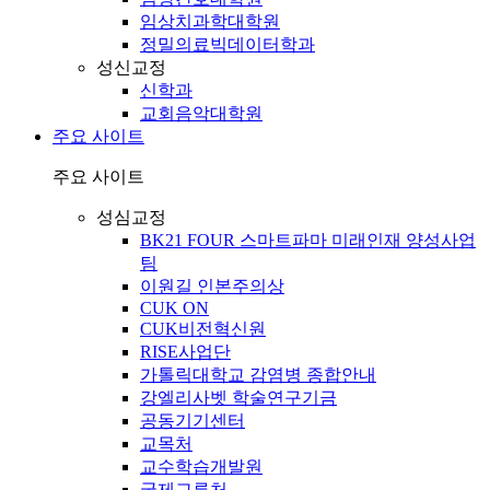
임상치과학대학원
정밀의료빅데이터학과
성신교정
신학과
교회음악대학원
주요 사이트
주요 사이트
성심교정
BK21 FOUR 스마트파마 미래인재 양성사업
팀
이원길 인본주의상
CUK ON
CUK비전혁신원
RISE사업단
가톨릭대학교 감염병 종합안내
강엘리사벳 학술연구기금
공동기기센터
교목처
교수학습개발원
국제교류처