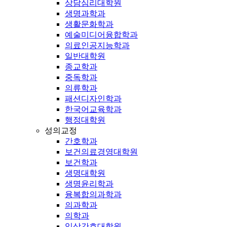
상담심리대학원
생명과학과
생활문화학과
예술미디어융합학과
의료인공지능학과
일반대학원
종교학과
중독학과
의류학과
패션디자인학과
한국어교육학과
행정대학원
성의교정
간호학과
보건의료경영대학원
보건학과
생명대학원
생명윤리학과
융복합의과학과
의과학과
의학과
임상간호대학원