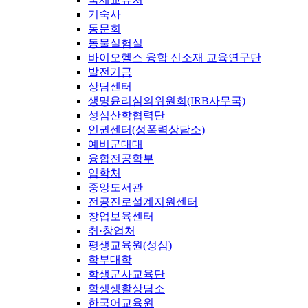
기숙사
동문회
동물실험실
바이오헬스 융합 신소재 교육연구단
발전기금
상담센터
생명윤리심의위원회(IRB사무국)
성심산학협력단
인권센터(성폭력상담소)
예비군대대
융합전공학부
입학처
중앙도서관
전공진로설계지원센터
창업보육센터
취·창업처
평생교육원(성심)
학부대학
학생군사교육단
학생생활상담소
한국어교육원