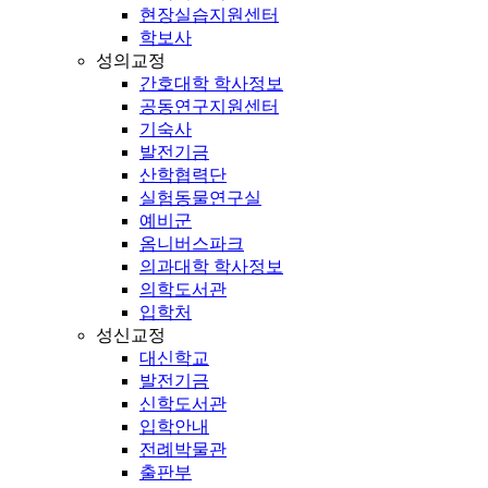
현장실습지원센터
학보사
성의교정
간호대학 학사정보
공동연구지원센터
기숙사
발전기금
산학협력단
실험동물연구실
예비군
옴니버스파크
의과대학 학사정보
의학도서관
입학처
성신교정
대신학교
발전기금
신학도서관
입학안내
전례박물관
출판부