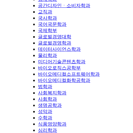
공간디자인ㆍ소비자학과
교직과
국사학과
국어국문학과
국제학부
글로벌경영대학
글로벌경영학과
데이터사이언스학과
물리학과
미디어기술콘텐츠학과
바이오로직스공학부
바이오메디컬소프트웨어학과
바이오메디컬화학공학과
법학과
사회복지학과
사회학과
생명공학과
성악과
수학과
식품영양학과
심리학과