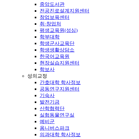
중앙도서관
전공진로설계지원센터
창업보육센터
취·창업처
평생교육원(성심)
학부대학
학생군사교육단
학생생활상담소
한국어교육원
현장실습지원센터
학보사
성의교정
간호대학 학사정보
공동연구지원센터
기숙사
발전기금
산학협력단
실험동물연구실
예비군
옴니버스파크
의과대학 학사정보