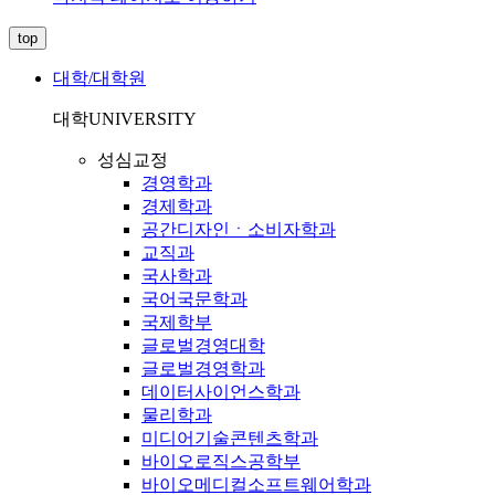
top
대학/대학원
대학
UNIVERSITY
성심교정
경영학과
경제학과
공간디자인ㆍ소비자학과
교직과
국사학과
국어국문학과
국제학부
글로벌경영대학
글로벌경영학과
데이터사이언스학과
물리학과
미디어기술콘텐츠학과
바이오로직스공학부
바이오메디컬소프트웨어학과