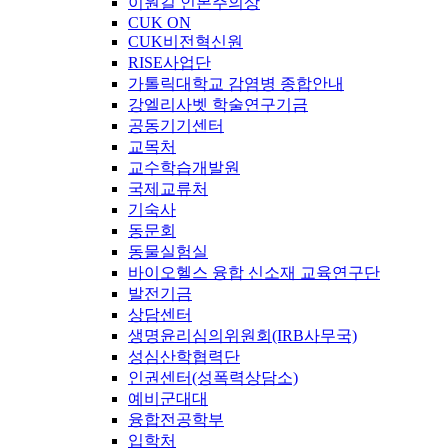
이원길 인본주의상
CUK ON
CUK비전혁신원
RISE사업단
가톨릭대학교 감염병 종합안내
강엘리사벳 학술연구기금
공동기기센터
교목처
교수학습개발원
국제교류처
기숙사
동문회
동물실험실
바이오헬스 융합 신소재 교육연구단
발전기금
상담센터
생명윤리심의위원회(IRB사무국)
성심산학협력단
인권센터(성폭력상담소)
예비군대대
융합전공학부
입학처