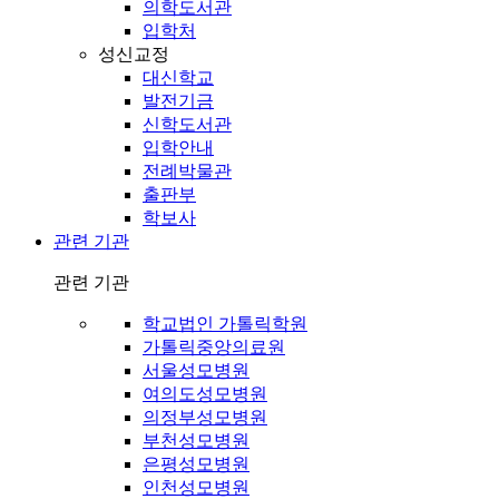
의학도서관
입학처
성신교정
대신학교
발전기금
신학도서관
입학안내
전례박물관
출판부
학보사
관련 기관
관련 기관
학교법인 가톨릭학원
가톨릭중앙의료원
서울성모병원
여의도성모병원
의정부성모병원
부천성모병원
은평성모병원
인천성모병원