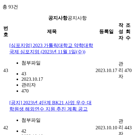
총
93
건
공지사항
공지사항
작
조
번
제목
등록일
성
회
호
자
수
[심포지엄] 2023 가톨릭대학교 약학대학
국제 심포지엄 (2023년 11월 1일(수))
첨부파일
관
리
43
2023.10.17
470
43
자
2023.10.17
관리자
470
[공지] 2023년 4단계 BK21 사업 우수 대
학원생 해외연수 지원 추진 계획 공고
첨부파일
관
리
42
2023.10.10
443
42
자