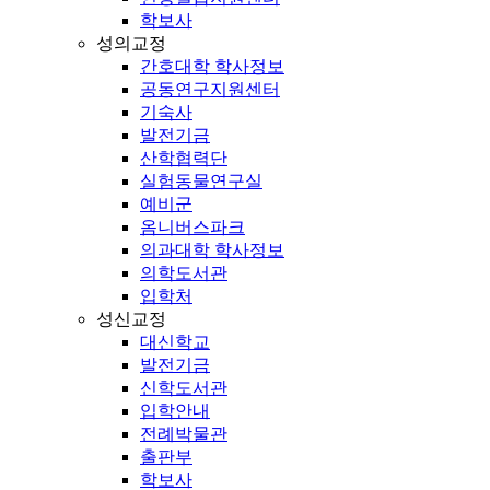
학보사
성의교정
간호대학 학사정보
공동연구지원센터
기숙사
발전기금
산학협력단
실험동물연구실
예비군
옴니버스파크
의과대학 학사정보
의학도서관
입학처
성신교정
대신학교
발전기금
신학도서관
입학안내
전례박물관
출판부
학보사