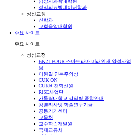
임상치과학대학원
정밀의료빅데이터학과
성신교정
신학과
교회음악대학원
주요 사이트
주요 사이트
성심교정
BK21 FOUR 스마트파마 미래인재 양성사업
팀
이원길 인본주의상
CUK ON
CUK비전혁신원
RISE사업단
가톨릭대학교 감염병 종합안내
강엘리사벳 학술연구기금
공동기기센터
교목처
교수학습개발원
국제교류처