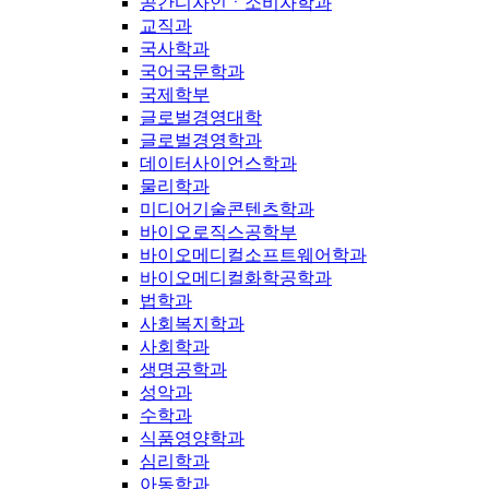
공간디자인ㆍ소비자학과
교직과
국사학과
국어국문학과
국제학부
글로벌경영대학
글로벌경영학과
데이터사이언스학과
물리학과
미디어기술콘텐츠학과
바이오로직스공학부
바이오메디컬소프트웨어학과
바이오메디컬화학공학과
법학과
사회복지학과
사회학과
생명공학과
성악과
수학과
식품영양학과
심리학과
아동학과