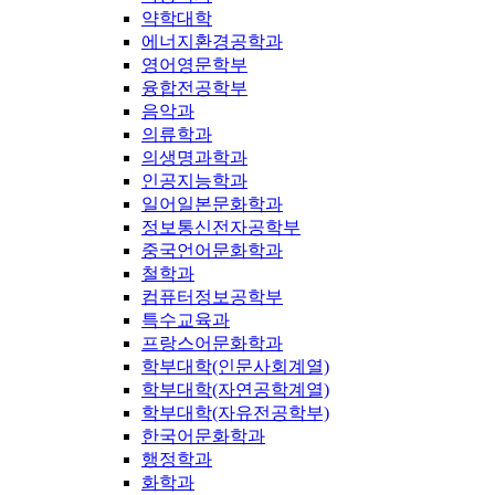
약학대학
에너지환경공학과
영어영문학부
융합전공학부
음악과
의류학과
의생명과학과
인공지능학과
일어일본문화학과
정보통신전자공학부
중국언어문화학과
철학과
컴퓨터정보공학부
특수교육과
프랑스어문화학과
학부대학(인문사회계열)
학부대학(자연공학계열)
학부대학(자유전공학부)
한국어문화학과
행정학과
화학과