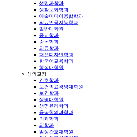
생명과학과
생활문화학과
예술미디어융합학과
의료인공지능학과
일반대학원
종교학과
중독학과
의류학과
패션디자인학과
한국어교육학과
행정대학원
성의교정
간호학과
보건의료경영대학원
보건학과
생명대학원
생명윤리학과
융복합의과학과
의과학과
의학과
임상간호대학원