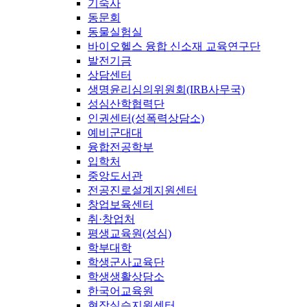
기숙사
동문회
동물실험실
바이오헬스 융합 신소재 교육연구단
발전기금
상담센터
생명윤리심의위원회(IRB사무국)
성심산학협력단
인권센터(성폭력상담소)
예비군대대
융합전공학부
입학처
중앙도서관
전공진로설계지원센터
창업보육센터
취·창업처
평생교육원(성심)
학부대학
학생군사교육단
학생생활상담소
한국어교육원
현장실습지원센터