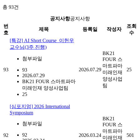
총
93
건
공지사항
공지사항
번
조회
제목
등록일
작성자
호
수
[특강] AI Short Course_이헌우
교수님(3주 진행)
BK21
첨부파일
FOUR 스
마트파마
93
2026.07.29
25
93
미래인재
2026.07.29
양성사업
BK21 FOUR 스마트파마
팀
미래인재 양성사업팀
25
[심포지엄] 2026 International
Symposium
BK21
첨부파일
FOUR 스
마트파마
92
92
2026.03.24
501
미래인재